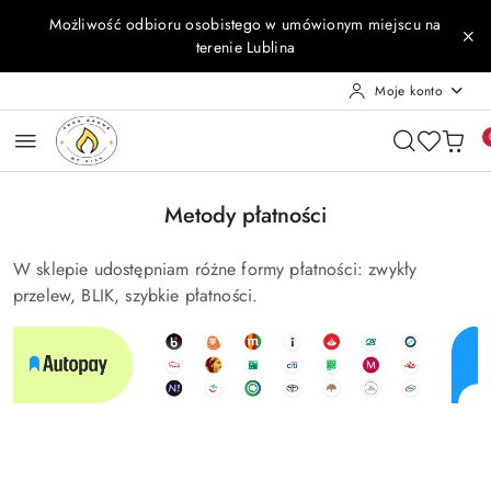
Przejdź do treści głównej
Przejdź do wyszukiwarki
Przejdź do moje konto
Przejdź do menu głównego
Przejdź do stopki
Możliwość odbioru osobistego w umówionym miejscu na
terenie Lublina
Moje konto
Metody płatności
W sklepie udostępniam różne formy płatności: zwykły
przelew, BLIK, szybkie płatności.