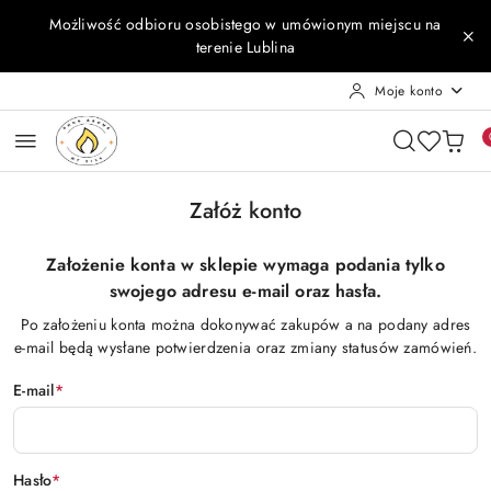
Przejdź do treści głównej
Przejdź do wyszukiwarki
Przejdź do moje konto
Przejdź do menu głównego
Przejdź do stopki
Możliwość odbioru osobistego w umówionym miejscu na
terenie Lublina
Moje konto
Załóż konto
Założenie konta w sklepie wymaga podania tylko
swojego adresu e-mail oraz hasła.
Po założeniu konta można dokonywać zakupów a na podany adres
e-mail będą wysłane potwierdzenia oraz zmiany statusów zamówień.
E-mail
*
Hasło
*