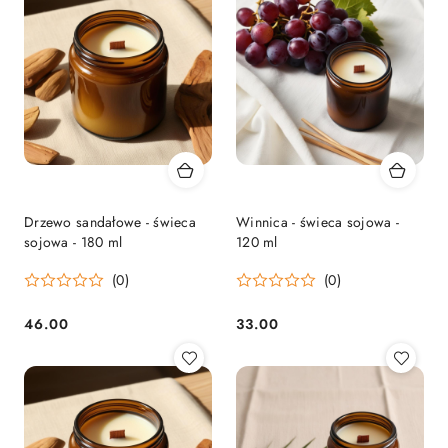
Drzewo sandałowe - świeca
Winnica - świeca sojowa -
sojowa - 180 ml
120 ml
(0)
(0)
46.00
33.00
Cena:
Cena: