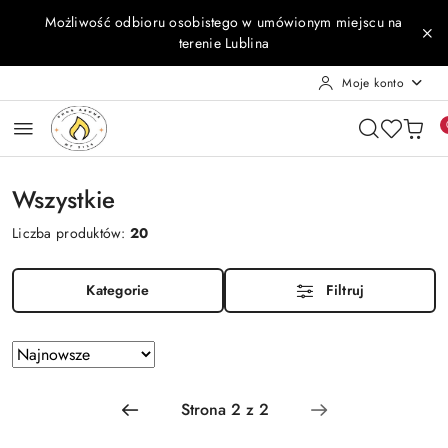
Przejdź do treści głównej
Przejdź do wyszukiwarki
Przejdź do moje konto
Przejdź do menu głównego
Przejdź do stopki
Możliwość odbioru osobistego w umówionym miejscu na
terenie Lublina
Moje konto
Wszystkie
Liczba produktów:
20
Kategorie
Filtruj
Zastosowano
Sortuj
według
sortowanie:
Najnowsze.